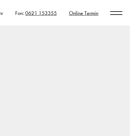
hr
Fon:
0621 153355
Online Termin