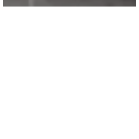
Skin Care Sets
Pflegen Sie Ihre Haut mit Methode
und Sie sehen es an ihr
Die La Biosthétique Methoden sind innovative
Wirkstoffsysteme, entwickelt nach den neuesten
Erkenntnissen der hauseigenen Forschung und
Entwicklung. Jede Methode besteht aus
einzelnen, in ihrer Wirkung aufeinander